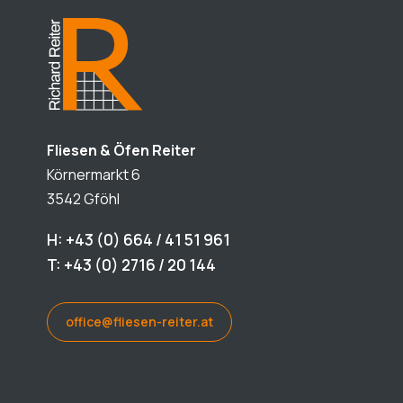
Fliesen & Öfen Reiter
Körnermarkt 6
3542 Gföhl
H: +43 (0) 664 / 41 51 961
T: +43 (0) 2716 / 20 144
office@fliesen-reiter.at