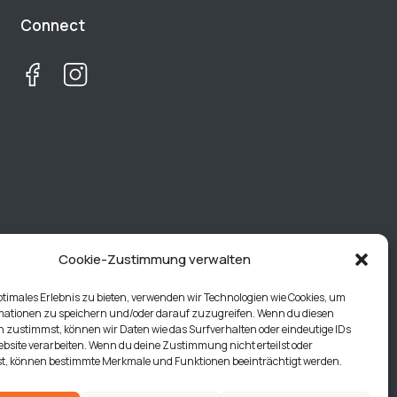
Connect
Cookie-Zustimmung verwalten
ptimales Erlebnis zu bieten, verwenden wir Technologien wie Cookies, um
mationen zu speichern und/oder darauf zuzugreifen. Wenn du diesen
 zustimmst, können wir Daten wie das Surfverhalten oder eindeutige IDs
ebsite verarbeiten. Wenn du deine Zustimmung nicht erteilst oder
t, können bestimmte Merkmale und Funktionen beeinträchtigt werden.