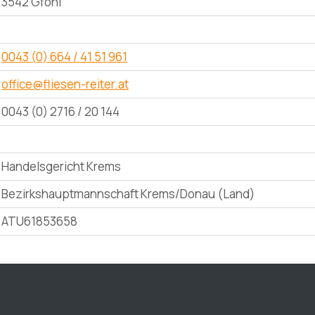
3542 Gföhl
0043 (0) 664 / 41 51 961
office@fliesen-reiter.at
0043 (0) 2716 / 20 144
Handelsgericht Krems
Bezirkshauptmannschaft Krems/Donau (Land)
ATU61853658