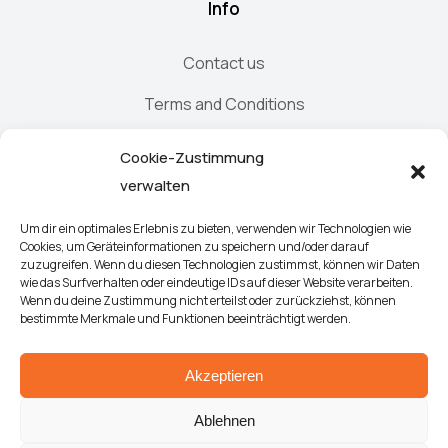
Info
Contact us
Terms and Conditions
Elements
Cookie-Zustimmung
verwalten
Demo design system
Um dir ein optimales Erlebnis zu bieten, verwenden wir Technologien wie
Cookies, um Geräteinformationen zu speichern und/oder darauf
zuzugreifen. Wenn du diesen Technologien zustimmst, können wir Daten
wie das Surfverhalten oder eindeutige IDs auf dieser Website verarbeiten.
Wenn du deine Zustimmung nicht erteilst oder zurückziehst, können
bestimmte Merkmale und Funktionen beeinträchtigt werden.
Akzeptieren
Demo design system
Ablehnen
Terms & conditions