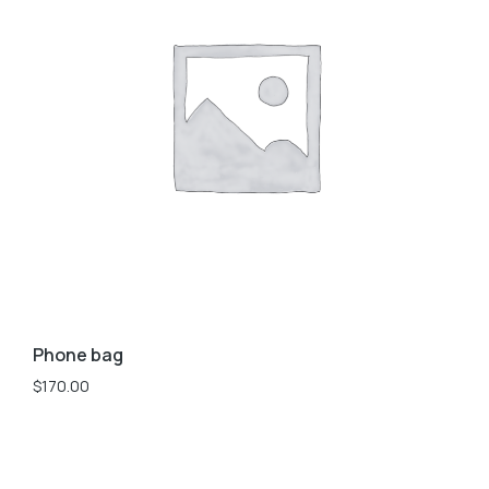
Phone bag
$
170.00