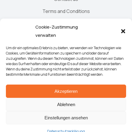
Terms and Conditions
Elements
Cookie-Zustimmung
verwalten
Demo design system
Um dir ein optimales Erlebnis zu bieten, verwenden wir Technologien wie
Cookies, um Geräteinformationen zu speichern und/oder darauf
zuzugreifen. Wenn du diesen Technologien zustimmst, können wir Daten
wie das Surfverhalten oder eindeutige IDs auf dieser Website verarbeiten.
Wenn du deine Zustimmung nicht erteilst oder zurückziehst, können
bestimmte Merkmale und Funktionen beeinträchtigt werden.
Akzeptieren
Demo design system
Ablehnen
Terms & conditions
Contact
Einstellungen ansehen
© 2023 The Seven. All Rights Reserved.
Datenschutzerklärung