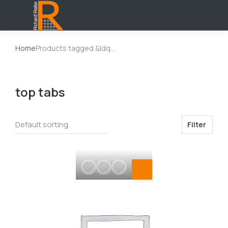
Home
Products tagged &ldq…
You are here:
top tabs
Filter