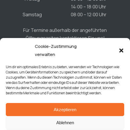
14:00 – 18:00 Uhr
Samstag
08:00 – 12:00 Uhr
Für Termine außerhalb der angeführten
Öffnungszeiten kontaktieren Sie uns!
Cookie-Zustimmung
verwalten
Connect
Um dir ein optimales Erlebnis zu bieten, verwenden wir Technologien wie
Cookies, um Geräteinformationen zu speichern und/oder darauf
zuzugreifen. Wenn du diesen Technologien zustimmst, können wir Daten
wie das Surfverhalten oder eindeutige IDs auf dieser Website verarbeiten.
Wenn du deine Zustimmung nicht erteilst oder zurückziehst, können
bestimmte Merkmale und Funktionen beeinträchtigt werden.
Akzeptieren
Datenschutz
Ablehnen
Impressum