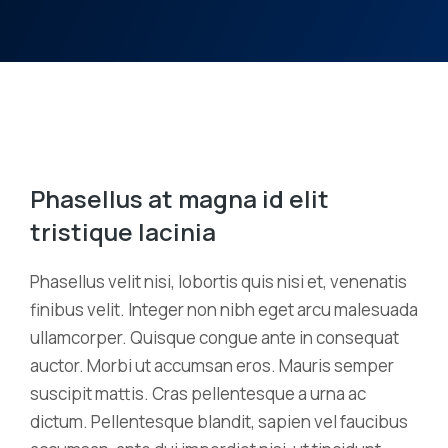
Phasellus at magna id elit
tristique lacinia
Phasellus velit nisi, lobortis quis nisi et, venenatis
finibus velit. Integer non nibh eget arcu malesuada
ullamcorper. Quisque congue ante in consequat
auctor. Morbi ut accumsan eros. Mauris semper
suscipit mattis. Cras pellentesque a urna ac
dictum. Pellentesque blandit, sapien vel faucibus