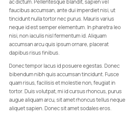
ac dictum. Pellentesque blandit, sapien vel
faucibus accumsan, ante dui imperdiet nisi, ut
tincidunt nulla tortor nec purus. Mauris varius
neque id est semper elementum. In pharetra leo
nisi, non iaculis nisl fermentum id. Aliquam
accumsan arcu quis ipsum ornare, placerat
dapibus risus finibus.
Donec tempor lacus id posuere egestas. Donec
bibendum nibh quis accumsan tincidunt. Fusce
quam risus, facilisis et molestie non, feugiat in
tortor. Duis volutpat, mi id cursus rhoncus, purus
augue aliquam arcu, sit amet rhoncus tellus neque
aliquet sapien. Donec sit amet sodales eros.