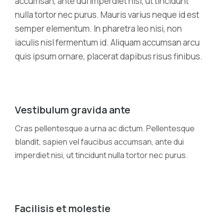
accumsan, ante dui imperdiet nisi, ut tincidunt
nulla tortor nec purus. Mauris varius neque id est
semper elementum. In pharetra leo nisi, non
iaculis nisl fermentum id. Aliquam accumsan arcu
quis ipsum ornare, placerat dapibus risus finibus.
Vestibulum gravida ante
Cras pellentesque a urna ac dictum. Pellentesque
blandit, sapien vel faucibus accumsan, ante dui
imperdiet nisi, ut tincidunt nulla tortor nec purus.
Facilisis et molestie