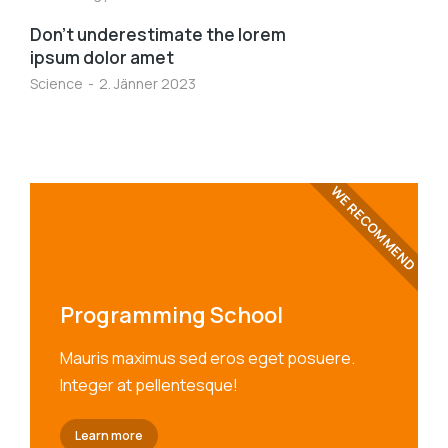
Don’t underestimate the lorem
ipsum dolor amet
Science
2. Jänner 2023
WE RECOMMEND
Programming School
Mauris maximus sed eros eget posuere.
Integer at pellentesque!
Learn more