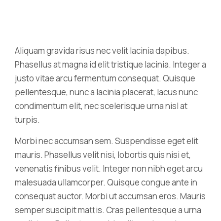
Aliquam gravida risus nec velit lacinia dapibus.
Phasellus at magna id elit tristique lacinia. Integer a
justo vitae arcu fermentum consequat. Quisque
pellentesque, nunc a lacinia placerat, lacus nunc
condimentum elit, nec scelerisque urna nisl at
turpis.
Morbi nec accumsan sem. Suspendisse eget elit
mauris. Phasellus velit nisi, lobortis quis nisi et,
venenatis finibus velit. Integer non nibh eget arcu
malesuada ullamcorper. Quisque congue ante in
consequat auctor. Morbi ut accumsan eros. Mauris
semper suscipit mattis. Cras pellentesque a urna