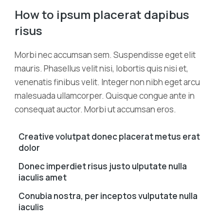
How to ipsum placerat dapibus
risus
Morbi nec accumsan sem. Suspendisse eget elit
mauris. Phasellus velit nisi, lobortis quis nisi et,
venenatis finibus velit. Integer non nibh eget arcu
malesuada ullamcorper. Quisque congue ante in
consequat auctor. Morbi ut accumsan eros.
Creative volutpat donec placerat metus erat
dolor
Donec imperdiet risus justo ulputate nulla
iaculis amet
Conubia nostra, per inceptos vulputate nulla
iaculis