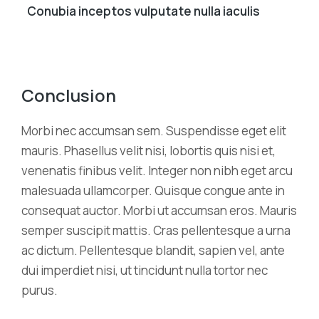
Conubia inceptos vulputate nulla iaculis
Conclusion
Morbi nec accumsan sem. Suspendisse eget elit
mauris. Phasellus velit nisi, lobortis quis nisi et,
venenatis finibus velit. Integer non nibh eget arcu
malesuada ullamcorper. Quisque congue ante in
consequat auctor. Morbi ut accumsan eros. Mauris
semper suscipit mattis. Cras pellentesque a urna
ac dictum. Pellentesque blandit, sapien vel, ante
dui imperdiet nisi, ut tincidunt nulla tortor nec
purus.