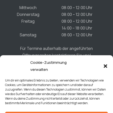
Mittwoch
08:00 – 12:00 Uhr
Donnerstag
08:00 – 12:00 Uhr
Freitag
08:00 – 12:00 Uhr
14:00 – 18:00 Uhr
Samstag
08:00 – 12:00 Uhr
Für Termine außerhalb der angeführten
Öffnungszeiten kontaktieren Sie uns!
Cookie-Zustimmung
verwalten
Connect
Um dir ein optimales Erlebnis zu bieten, verwenden wir Technologien wie
Cookies, um Geräteinformationen zu speichern und/oder darauf
zuzugreifen. Wenn du diesen Technologien zustimmst, können wir Daten
wie das Surfverhalten oder eindeutige IDs auf dieser Website verarbeiten.
Wenn du deine Zustimmung nicht erteilst oder zurückziehst, können
bestimmte Merkmale und Funktionen beeinträchtigt werden.