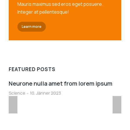
Mauris maximus sed eros eget posuere.
Integer at pellentesque!
Learn more
FEATURED POSTS
Neurone nulla amet from lorem ipsum
Science
10. Jänner 2023