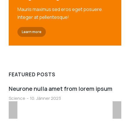
Mauris maximus sed eros eget posuere.
Integer at pellentesque!
Learn more
FEATURED POSTS
Neurone nulla amet from lorem ipsum
Science
10. Jänner 2023