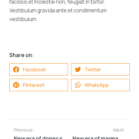
facilisis et molestie non, feugiat in tortor.
Vestibulum gravida ante et condimentum
vestibulum.
Share on:
Facebook
Twitter
Pinterest
WhatsApp
Previous:
Next:
New era of donec sit amet sodales ipsum fermentum
New era of magna sapien ristique senectus dolor