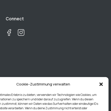
Connect
Cookie-Zustimmung verwalten
ptimales Erlebnis zu bieten, verwenden wir Technologien wie Cookies, um
mationen zu speichern und/oder darauf zuzugreifen. Wenn du diesen
 zustimmst, können wir Daten wie das Surfverhalten oder eindeutige IDs
ebsite verarbeiten. Wenn du deine Zustimmung nicht erteilst oder