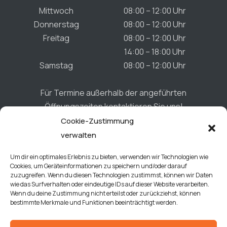
Mittwoch
08:00 – 12:00 Uhr
Donnerstag
08:00 – 12:00 Uhr
Freitag
08:00 – 12:00 Uhr
14:00 – 18:00 Uhr
Samstag
08:00 – 12:00 Uhr
Für Termine außerhalb der angeführten
Öffnungszeiten kontaktieren Sie uns!
Cookie-Zustimmung
verwalten
Connect
Um dir ein optimales Erlebnis zu bieten, verwenden wir Technologien wie
Cookies, um Geräteinformationen zu speichern und/oder darauf
zuzugreifen. Wenn du diesen Technologien zustimmst, können wir Daten
wie das Surfverhalten oder eindeutige IDs auf dieser Website verarbeiten.
Wenn du deine Zustimmung nicht erteilst oder zurückziehst, können
bestimmte Merkmale und Funktionen beeinträchtigt werden.