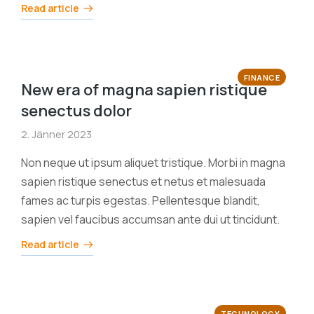
Read article
FINANCE
New era of magna sapien ristique
senectus dolor
2. Jänner 2023
Non neque ut ipsum aliquet tristique. Morbi in magna
sapien ristique senectus et netus et malesuada
fames ac turpis egestas. Pellentesque blandit,
sapien vel faucibus accumsan ante dui ut tincidunt.
Read article
TECHNOLOGY