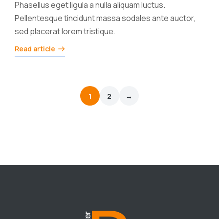
Phasellus eget ligula a nulla aliquam luctus.
Pellentesque tincidunt massa sodales ante auctor,
sed placerat lorem tristique.
Read article
1
2
→