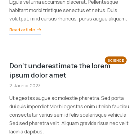
Ligula vel urna accumsan placerat. Pellentesque
habitant morbi tristique senectus et netus. Duis
volutpat, mi id cursus rhoncus, purus augue aliquam.
Read article
SCIENCE
Don’t underestimate the lorem
ipsum dolor amet
2. Jänner 2023
Ut egestas augue ac molestie pharetra. Sed porta
dui quis imperdiet Morbi egestas enim ut nibh faucibu
consectetur varius sem id felis scelerisque vehicula
Sed sed pharetra velit. Aliquam gravida risus nec velit
lacinia dapibus.