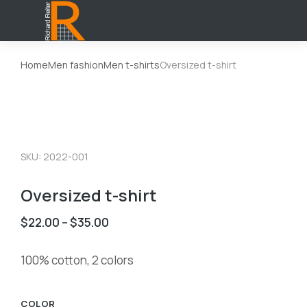
Home
Men fashion
Men t-shirts
Oversized t-shirt
You are here:
SKU: 2022-001
Oversized t-shirt
$
22.00
–
$
35.00
100% cotton, 2 colors
COLOR