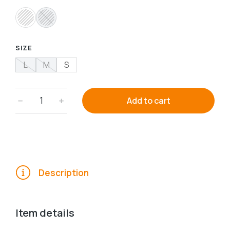
SIZE
L
M
S
﹣
﹢
Add to cart
Description
Item details