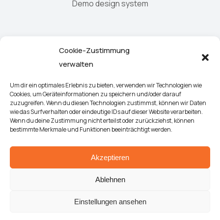
Demo design system
Newsletter
Cookie-Zustimmung
verwalten
Um dir ein optimales Erlebnis zu bieten, verwenden wir Technologien wie
Cookies, um Geräteinformationen zu speichern und/oder darauf
Sign up
zuzugreifen. Wenn du diesen Technologien zustimmst, können wir Daten
wie das Surfverhalten oder eindeutige IDs auf dieser Website verarbeiten.
Wenn du deine Zustimmung nicht erteilst oder zurückziehst, können
Sign up! Be the first to know about new arrivals and
bestimmte Merkmale und Funktionen beeinträchtigt werden.
exclusive offers.
Akzeptieren
Ablehnen
Einstellungen ansehen
© 2023 The Seven. All Rights Reserved.