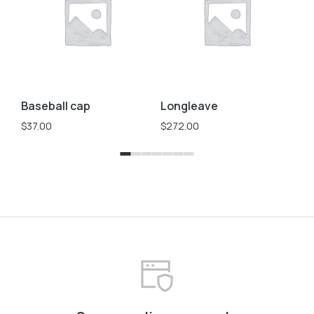
Baseball cap
Longleave
St
$
37.00
$
272.00
$
3